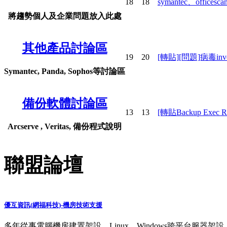
18
18
symantec、offic
將趨勢個人及企業問題放入此處
其他產品討論區
19
20
[轉貼][問題]病毒invoic
Symantec, Panda, Sophos等討論區
備份軟體討論區
13
13
[轉貼Backup Exec Remo
Arcserve , Veritas, 備份程式說明
聯盟論壇
優互資訊(網福科技)-機房技術支援
多年從事電腦機房建置架設，Linux，Windows跨平台服器架設