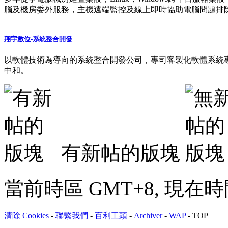
腦及機房委外服務，主機遠端監控及線上即時協助電腦問題排
翔宇數位-系統整合開發
以軟體技術為導向的系統整合開發公司，專司客製化軟體系統
中和。
有新帖的版塊
當前時區 GMT+8, 現在時間是 
清除 Cookies
-
聯繫我們
-
百利工頭
-
Archiver
-
WAP
-
TOP